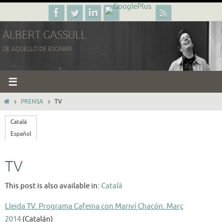
Ir
al
ALBERT GASSULL
contenido
DE AQUELLO DE ESCRIBIR.
INICIO
PRENSA
TV
Català
Español
TV
This post is also available in:
Català
Lleida TV. Programa Cafeïna con Mariví Chacón. Març
2014
(Catalán)