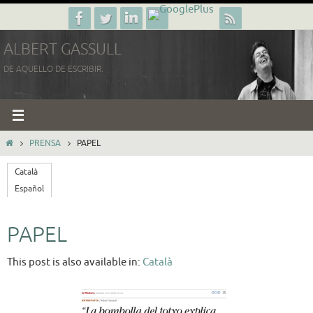
Ir
al
ALBERT GASSULL
contenido
DE AQUELLO DE ESCRIBIR.
INICIO
PRENSA
PAPEL
Català
Español
PAPEL
This post is also available in:
Català