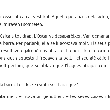
arrossegat cap al vestíbul. Aquell que abans deia adéu,
 el miraven i somreien.
sica a tot drap. L’Òscar va desaparèixer. Van demanar
arra. Per parlar-li, ella se li acostava molt. Els seus p
i resultaven gairebé nus al tacte. En percebia la forma 
ns quan aquests li fregaven la pell. I el seu alè càlid i
 aquell perfum, que semblava que l’hagués atrapat com
a barra. Les dotze i vint-i-set. I ara, què?
ata mentre ficava un genoll entre les seves cuixes i l