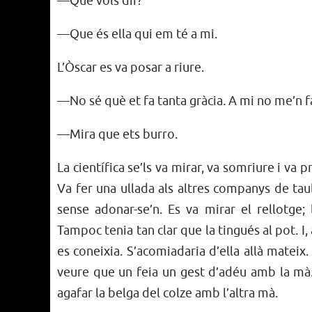
—Què vols dir?
—Que és ella qui em té a mi.
L’Òscar es va posar a riure.
—No sé què et fa tanta gràcia. A mi no me’n f
—Mira que ets burro.
La científica se’ls va mirar, va somriure i va 
Va fer una ullada als altres companys de taul
sense adonar-se’n. Es va mirar el rellotge; 
Tampoc tenia tan clar que la tingués al pot. I,
es coneixia. S’acomiadaria d’ella allà mateix
veure que un feia un gest d’adéu amb la mà. L
agafar la belga del colze amb l’altra mà.