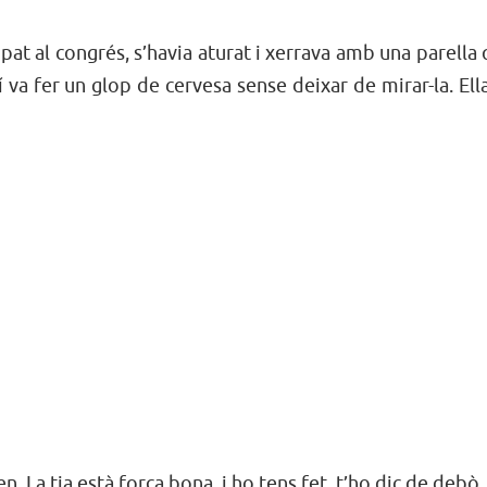
ipat al congrés, s’havia aturat i xerrava amb una parella
í va fer un glop de cervesa sense deixar de mirar-la. Ell
 La tia està força bona, i ho tens fet, t’ho dic de debò.