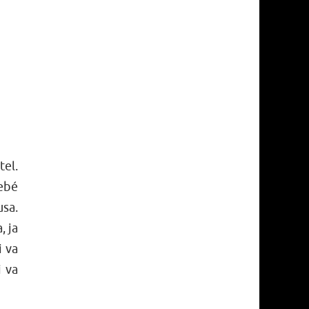
tel.
rebé
usa.
, ja
i va
i va