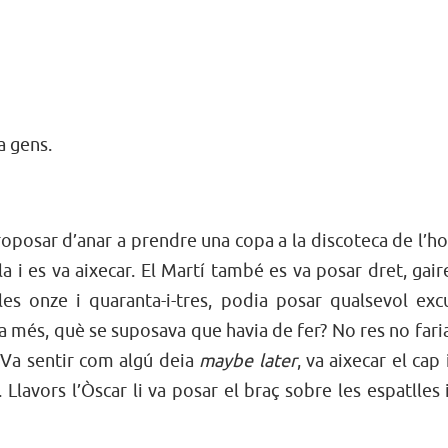
a gens.
proposar d’anar a prendre una copa a la discoteca de l’ho
a i es va aixecar. El Martí també es va posar dret, gai
les onze i quaranta-i-tres, podia posar qualsevol exc
 a més, què se suposava que havia de fer? No res no faria
. Va sentir com algú deia
maybe later
, va aixecar el cap 
lavors l’Òscar li va posar el braç sobre les espatlles 