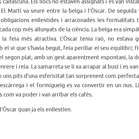
adascuna. Els llocs no estaven assignats i es van instal
 El Martí va seure entre la belga i l’Òscar. De seguida
 obligacions enllestides i arraconades les formalitats 
cada cop més allunyats de la ciència. La belga era simpà
 la feia més atractiva. L’Òscar tenia raó, no estava 
 vi que s’havia begut, feia perillar el seu equilibri; fi
 del segon plat, amb un gest aparentment espontani, la 
rere i reia. La samarreta se li va arrapar al bust i es van
uns pits d’una esfericitat tan sorprenent com perfecta
scàrrega i el formigueig es va convertir en un nus. L
s com va poder i van arribar els cafès.
’Òscar quan ja els enllestien.