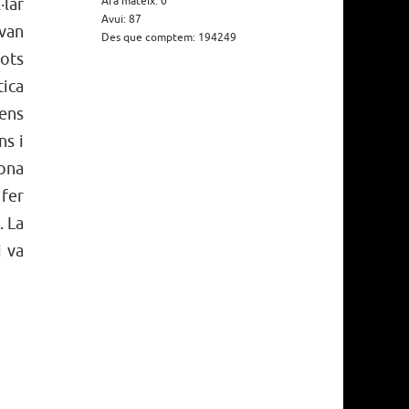
Ara mateix: 0
·lar
Avui: 87
 van
Des que comptem: 194249
tots
tica
gens
ns i
dona
 fer
. La
i va