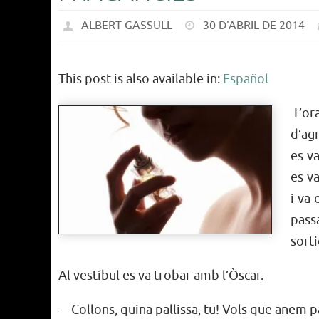
ALBERT GASSULL
30 D'ABRIL DE 2014
This post is also available in:
Español
L’or
d’ag
es v
es va
i va
pass
sorti
Al vestíbul es va trobar amb l’Òscar.
—Collons, quina pallissa, tu! Vols que anem p