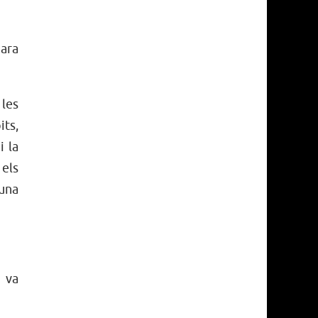
 ara
 les
its,
i la
 els
 una
i va