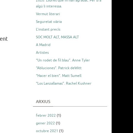
2020. Llibres que m’han agradat. Per si a
algú li interessa.
Vermut literari
Seguretat viària
L’instant precís
SOC MOLT ALT, MASSA ALT
vent
A Madrid
Artistes
“Un rodet de fil blau”. Anne Tyler
“Abluciones”. Patrick deWitt
“Hacer el bien”. Matt Sumell
“Los Lanzallamas”. Rachel Kushner
ARXIUS
febrer 2022
(1)
gener 2022
(1)
octubre 2021
(1)