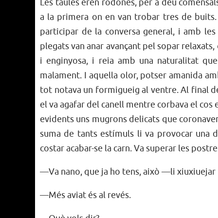
Les taules eren rodones, per a deu comensals c
a la primera on en van trobar tres de buits.
participar de la conversa general, i amb les
plegats van anar avançant pel sopar relaxats, 
i enginyosa, i reia amb una naturalitat que
malament. I aquella olor, potser amanida amb el
tot notava un formigueig al ventre. Al final
el va agafar del canell mentre corbava el cos en
evidents uns mugrons delicats que coronaven 
suma de tants estímuls li va provocar una de
costar acabar-se la carn. Va superar les postre
—Va nano, que ja ho tens, això —li xiuxiuejar l
—Més aviat és al revés.