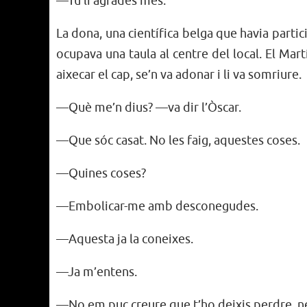
—Tu li agrades més.
La dona, una científica belga que havia partic
ocupava una taula al centre del local. El Mart
aixecar el cap, se’n va adonar i li va somriure.
—Què me’n dius? —va dir l’Òscar.
—Que sóc casat. No les faig, aquestes coses.
—Quines coses?
—Embolicar-me amb desconegudes.
—Aquesta ja la coneixes.
—Ja m’entens.
—No em puc creure que t’ho deixis perdre, nen.