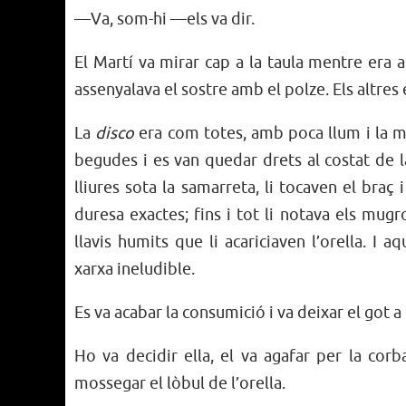
—Va, som-hi —els va dir.
El Martí va mirar cap a la taula mentre era 
assenyalava el sostre amb el polze. Els altres
La
disco
era com totes, amb poca llum i la mú
begudes i es van quedar drets al costat de la b
lliures sota la samarreta, li tocaven el braç 
duresa exactes; fins i tot li notava els mugro
llavis humits que li acariciaven l’orella. I
xarxa ineludible.
Es va acabar la consumició i va deixar el got a l
Ho va decidir ella, el va agafar per la corb
mossegar el lòbul de l’orella.