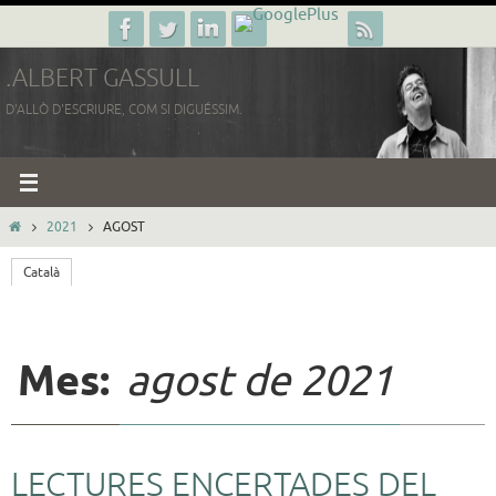
Skip
to
.ALBERT GASSULL
content
D'ALLÒ D'ESCRIURE, COM SI DIGUÉSSIM.
HOME
2021
AGOST
Català
Mes:
agost de 2021
LECTURES ENCERTADES DEL