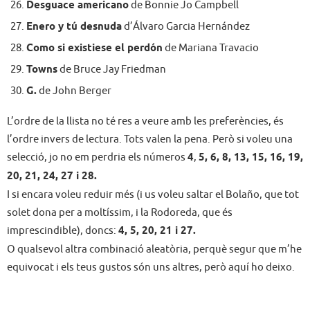
Desguace americano
de Bonnie Jo Campbell
Enero y tú desnuda
d’Álvaro Garcia Hernández
Como si existiese el perdón
de Mariana Travacio
Towns
de Bruce Jay Friedman
G.
de John Berger
L’ordre de la llista no té res a veure amb les preferències, és
l’ordre invers de lectura. Tots valen la pena. Però si voleu una
selecció, jo no em perdria els números
4
,
5, 6, 8, 13, 15, 16, 19,
20, 21, 24, 27 i 28.
I si encara voleu reduir més (i us voleu saltar el Bolaño, que tot
solet dona per a moltíssim, i la Rodoreda, que és
imprescindible), doncs:
4, 5, 20, 21 i 27.
O qualsevol altra combinació aleatòria, perquè segur que m’he
equivocat i els teus gustos són uns altres, però aquí ho deixo.