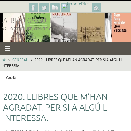
Skip
to
.ALBERT GASSULL
content
D'ALLÒ D'ESCRIURE, COM SI DIGUÉSSIM.
HOME
GENERAL
2020. LLIBRES QUE M’HAN AGRADAT. PER SI A ALGÚ LI
INTERESSA.
Català
2020. LLIBRES QUE M’HAN
AGRADAT. PER SI A ALGÚ LI
INTERESSA.