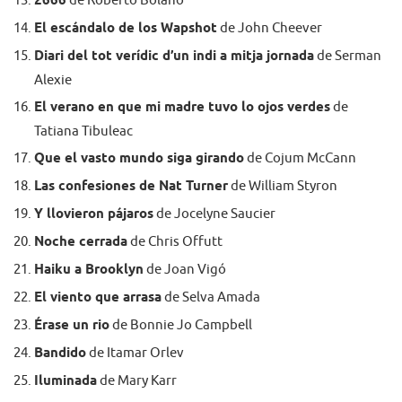
2666
de Roberto Bolaño
El escándalo de los Wapshot
de John Cheever
Diari del tot verídic d’un indi a mitja jornada
de Serman
Alexie
El verano en que mi madre tuvo lo ojos verdes
de
Tatiana Tibuleac
Que el vasto mundo siga girando
de Cojum McCann
Las confesiones de Nat Turner
de William Styron
Y llovieron pájaros
de Jocelyne Saucier
Noche cerrada
de Chris Offutt
Haiku a Brooklyn
de Joan Vigó
El viento que arrasa
de Selva Amada
Érase un rio
de Bonnie Jo Campbell
Bandido
de Itamar Orlev
Iluminada
de Mary Karr