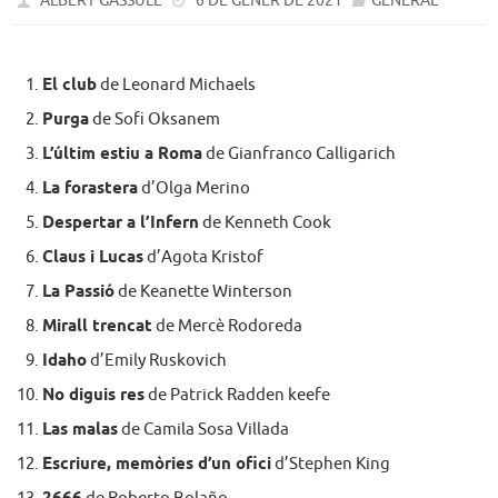
ALBERT GASSULL
6 DE GENER DE 2021
GENERAL
El club
de Leonard Michaels
Purga
de Sofi Oksanem
L’últim estiu a Roma
de Gianfranco Calligarich
La forastera
d’Olga Merino
Despertar a l’Infern
de Kenneth Cook
Claus i Lucas
d’Agota Kristof
La Passió
de Keanette Winterson
Mirall trencat
de Mercè Rodoreda
Idaho
d’Emily Ruskovich
No diguis res
de Patrick Radden keefe
Las malas
de Camila Sosa Villada
Escriure, memòries d’un ofici
d’Stephen King