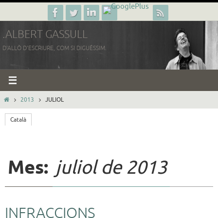
Skip
to
.ALBERT GASSULL
content
D'ALLÒ D'ESCRIURE, COM SI DIGUÉSSIM.
HOME
2013
JULIOL
Català
Mes:
juliol de 2013
INFRACCIONS