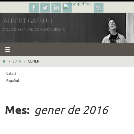
Skip
to
.ALBERT GASSULL
content
D'ALLÒ D'ESCRIURE, COM SI DIGUÉSSIM.
HOME
2016
GENER
Català
Español
Mes:
gener de 2016