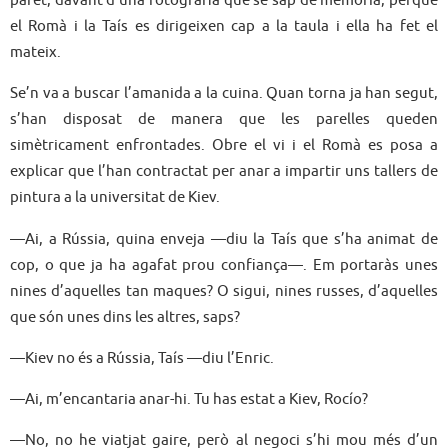
el Romà i la Taís es dirigeixen cap a la taula i ella ha fet el
mateix.
Se’n va a buscar l’amanida a la cuina. Quan torna ja han segut,
s’han disposat de manera que les parelles queden
simètricament enfrontades. Obre el vi i el Romà es posa a
explicar que l’han contractat per anar a impartir uns tallers de
pintura a la universitat de Kiev.
—Ai, a Rússia, quina enveja —diu la Taís que s’ha animat de
cop, o que ja ha agafat prou confiança—. Em portaràs unes
nines d’aquelles tan maques? O sigui, nines russes, d’aquelles
que són unes dins les altres, saps?
—Kiev no és a Rússia, Taís —diu l’Enric.
—Ai, m’encantaria anar-hi. Tu has estat a Kiev, Rocío?
—No, no he viatjat gaire, però al negoci s’hi mou més d’un