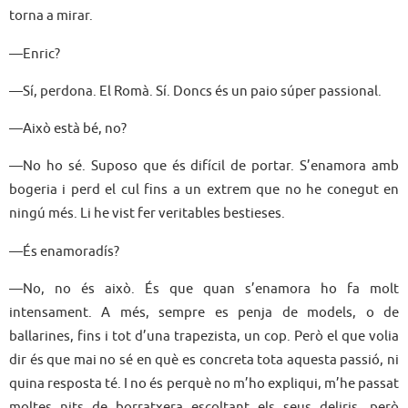
torna a mirar.
—Enric?
—Sí, perdona. El Romà. Sí. Doncs és un paio súper passional.
—Això està bé, no?
—No ho sé. Suposo que és difícil de portar. S’enamora amb
bogeria i perd el cul fins a un extrem que no he conegut en
ningú més. Li he vist fer veritables bestieses.
—És enamoradís?
—No, no és això. És que quan s’enamora ho fa molt
intensament. A més, sempre es penja de models, o de
ballarines, fins i tot d’una trapezista, un cop. Però el que volia
dir és que mai no sé en què es concreta tota aquesta passió, ni
quina resposta té. I no és perquè no m’ho expliqui, m’he passat
moltes nits de borratxera escoltant els seus deliris, però