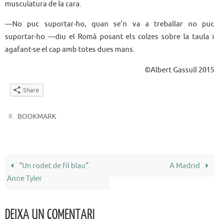
musculatura de la cara.
—No puc suportar-ho, quan se’n va a treballar no puc
suportar-ho —diu el Romà posant els colzes sobre la taula i
agafant-se el cap amb totes dues mans.
©Albert Gassull 2015
Share
.
BOOKMARK
“Un rodet de fil blau”.
A Madrid
Anne Tyler
DEIXA UN COMENTARI