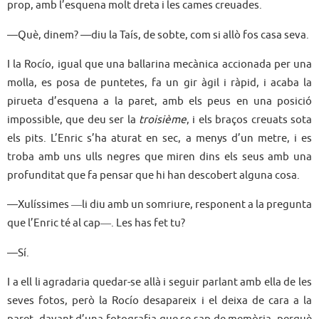
prop, amb l’esquena molt dreta i les cames creuades.
—Què, dinem? —diu la Taís, de sobte, com si allò fos casa seva.
I la Rocío, igual que una ballarina mecànica accionada per una
molla, es posa de puntetes, fa un gir àgil i ràpid, i acaba la
pirueta d’esquena a la paret, amb els peus en una posició
impossible, que deu ser la
troisième
, i els braços creuats sota
els pits. L’Enric s’ha aturat en sec, a menys d’un metre, i es
troba amb uns ulls negres que miren dins els seus amb una
profunditat que fa pensar que hi han descobert alguna cosa.
—Xulíssimes ―li diu amb un somriure, responent a la pregunta
que l’Enric té al cap―. Les has fet tu?
—Sí.
I a ell li agradaria quedar-se allà i seguir parlant amb ella de les
seves fotos, però la Rocío desapareix i el deixa de cara a la
paret, davant d’una fotografia que se sap de memòria, perquè