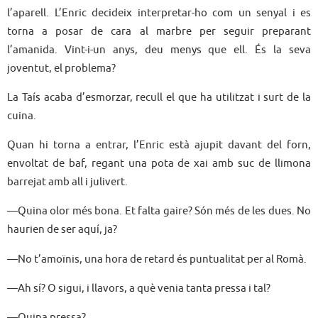
l’aparell. L’Enric decideix interpretar-ho com un senyal i es
torna a posar de cara al marbre per seguir preparant
l’amanida. Vint-i-un anys, deu menys que ell. És la seva
joventut, el problema?
La Taís acaba d’esmorzar, recull el que ha utilitzat i surt de la
cuina.
Quan hi torna a entrar, l’Enric està ajupit davant del forn,
envoltat de baf, regant una pota de xai amb suc de llimona
barrejat amb all i julivert.
—Quina olor més bona. Et falta gaire? Són més de les dues. No
haurien de ser aquí, ja?
—No t’amoïnis, una hora de retard és puntualitat per al Romà.
—Ah sí? O sigui, i llavors, a què venia tanta pressa i tal?
—Quina pressa?