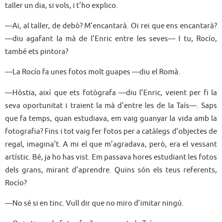
taller un dia, si vols, i t’ho explico.
—Ai, al taller, de debò? M’encantarà. Oi rei que ens encantarà?
—diu agafant la mà de l’Enric entre les seves— I tu, Rocío,
també ets pintora?
—La Rocío fa unes fotos molt guapes —diu el Romà.
—Hòstia, així que ets fotògrafa —diu l’Enric, veient per fi la
seva oportunitat i traient la mà d’entre les de la Taís—. Saps
que fa temps, quan estudiava, em vaig guanyar la vida amb la
fotografia? Fins i tot vaig fer fotos per a catàlegs d’objectes de
regal, imagina’t. A mi el que m’agradava, però, era el vessant
artístic. Bé, ja ho has vist. Em passava hores estudiant les fotos
dels grans, mirant d’aprendre. Quins són els teus referents,
Rocío?
—No sé si en tinc. Vull dir que no miro d’imitar ningú.