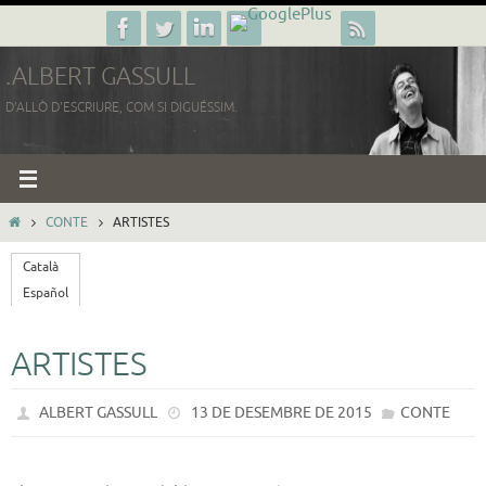
Skip
to
.ALBERT GASSULL
content
D'ALLÒ D'ESCRIURE, COM SI DIGUÉSSIM.
HOME
CONTE
ARTISTES
Català
Español
ARTISTES
ALBERT GASSULL
13 DE DESEMBRE DE 2015
CONTE