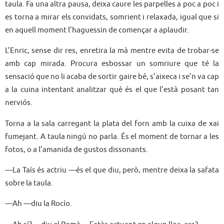
taula. Fa una altra pausa, deixa caure les parpelles a poc a poc i
es torna a mirar els convidats, somrient i relaxada, igual que si
en aquell moment l’haguessin de començar a aplaudir.
L’Enric, sense dir res, enretira la mà mentre evita de trobar-se
amb cap mirada. Procura esbossar un somriure que té la
sensació que no li acaba de sortir gaire bé, s’aixeca i se’n va cap
a la cuina intentant analitzar què és el que l’està posant tan
nerviós.
Torna a la sala carregant la plata del forn amb la cuixa de xai
fumejant. A taula ningú no parla. És el moment de tornar a les
fotos, o a l’amanida de gustos dissonants.
—La Taís és actriu —és el que diu, però, mentre deixa la safata
sobre la taula.
—Ah —diu la Rocío.