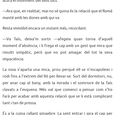
atura el moviment del seus dits.
—Ara que, en realitat, mai no sé quina és la relació que el Romà
manté amb les dones amb qui va.
Resta immòbil encara un instant més, recordant.
—Va Taís, deixa’m sortir —afegeix quan torna d’aquell
moment d’absència; i li frega el cap amb un gest que mira que
resulti simpàtic, però que no pot amagar del tot la seva
impaciència.
La noia s’aparta una mica, prou perquè ell se n’escapoleixi i
rodi fins a l’extrem del llit per llevar-se. Surt del dormitori, nu,
per anar cap al bany, amb la mirada i el somriure de la Taís
clavats a l’esquena. Més val que comenci a pensar com s’ho
farà per acabar amb aquesta relació que se li està complicant
tant i tan de pressa.
És a la cuina rallant gingebre. La sent entrar i gira el cap per