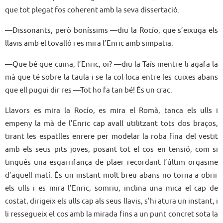
que tot plegat fos coherent amb la seva dissertació.
—Dissonants, però boníssims —diu la Rocío, que s’eixuga els
llavis amb el tovalló i es mira l’Enric amb simpatia.
—Que bé que cuina, l’Enric, oi? —diu la Taís mentre li agafa la
mà que té sobre la taula i se la col·loca entre les cuixes abans
que ell pugui dir res —Tot ho fa tan bé! És un crac.
Llavors es mira la Rocío, es mira el Romà, tanca els ulls i
empeny la mà de l’Enric cap avall utilitzant tots dos braços,
tirant les espatlles enrere per modelar la roba fina del vestit
amb els seus pits joves, posant tot el cos en tensió, com si
tingués una esgarrifança de plaer recordant l’últim orgasme
d’aquell matí. És un instant molt breu abans no torna a obrir
els ulls i es mira l’Enric, somriu, inclina una mica el cap de
costat, dirigeix els ulls cap als seus llavis, s’hi atura un instant, i
li ressegueix el cos amb la mirada fins a un punt concret sota la