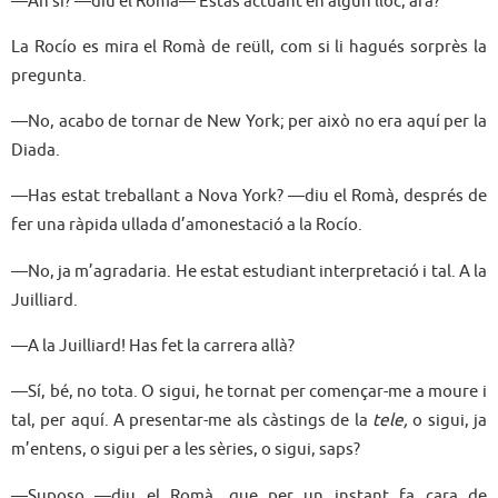
—Ah sí? —diu el Romà— Estàs actuant en algun lloc, ara?
La Rocío es mira el Romà de reüll, com si li hagués sorprès la
pregunta.
—No, acabo de tornar de New York; per això no era aquí per la
Diada.
—Has estat treballant a Nova York? —diu el Romà, després de
fer una ràpida ullada d’amonestació a la Rocío.
—No, ja m’agradaria. He estat estudiant interpretació i tal. A la
Juilliard.
—A la Juilliard! Has fet la carrera allà?
—Sí, bé, no tota. O sigui, he tornat per començar-me a moure i
tal, per aquí. A presentar-me als càstings de la
tele,
o sigui, ja
m’entens, o sigui per a les sèries, o sigui, saps?
—Suposo —diu el Romà, que per un instant fa cara de