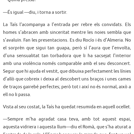
—És igual —diu, i torna a sortir.
La Taís l‘acompanya a l’entrada per rebre els convidats. Els
homes s’abracen amb sinceritat mentre les noies sembla que
s’avaluïn. Fan les presentacions. Es diu Rocío i és d’Almeria. No
el sorprèn que sigui tan guapa, però sí l’aura que l’envolta,
d’una sensualitat tan torbadora que li ha sacsejat l’interior
amb una violència només comparable amb el seu desconcert.
Segur que hi ajuda el vestit, que dibuixa perfectament les línies
d’allò que cobreix i deixa al descobert uns braços i unes cames
de traços gairebé perfectes; però tot i així no és normal, això a
ell no li passa.
Vista al seu costat, la Taís ha quedat resumida en aquell ocellet.
—Sempre m’ha agradat casa teva, amb tot aquest espai,
aquesta vidriera i aquesta llum—diu el Romà, que s‘ha aturat a