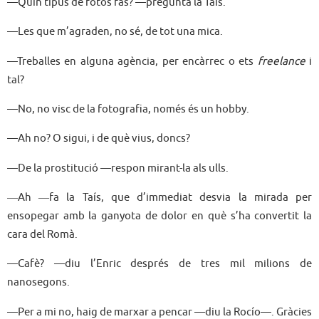
—Quin tipus de fotos fas? —pregunta la Taís.
—Les que m’agraden, no sé, de tot una mica.
—Treballes en alguna agència, per encàrrec o ets
freelance
i
tal?
—No, no visc de la fotografia, només és un hobby.
—Ah no? O sigui, i de què vius, doncs?
—De la prostitució —respon mirant-la als ulls.
―Ah ―fa la Taís, que d’immediat desvia la mirada per
ensopegar amb la ganyota de dolor en què s’ha convertit la
cara del Romà.
—Cafè? —diu l’Enric després de tres mil milions de
nanosegons.
—Per a mi no, haig de marxar a pencar —diu la Rocío—. Gràcies