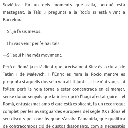
Soviètica. En un dels moments que calla, perquè està
mastegant, la Taís li pregunta a la Rocío si està vivint a
Barcelona.
―Sí, ja fa sis mesos.
―I hi vas venir per feina i tal?
—Sí, aquí hi ha més moviment.
Però el Romà ja està dient que precisament Kiev és la ciutat de
Tatlin i de Malevich. I l’Enric es mira la Rocío mentre es
pregunta si aquells dos se’n van al llit junts i, si se n’hi van, si hi
follen; però la noia torna a estar concentrada en el menjar,
sense donar senyals que la interrupció l’hagi afectat gaire. I el
Romà, entusiasmat amb el que està explicant, fa un recorregut
complet per les avantguardes europees del segle XX i dóna el
seu discurs per conclús quan s’acaba l’amanida, que qualifica
de contracomposició de gustos dissonants, com si necessités