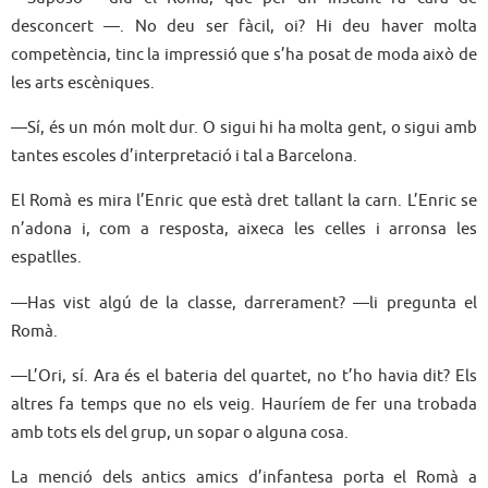
desconcert —. No deu ser fàcil, oi? Hi deu haver molta
competència, tinc la impressió que s’ha posat de moda això de
les arts escèniques.
—Sí, és un món molt dur. O sigui hi ha molta gent, o sigui amb
tantes escoles d’interpretació i tal a Barcelona.
El Romà es mira l’Enric que està dret tallant la carn. L’Enric se
n’adona i, com a resposta, aixeca les celles i arronsa les
espatlles.
—Has vist algú de la classe, darrerament? —li pregunta el
Romà.
—L’Ori, sí. Ara és el bateria del quartet, no t’ho havia dit? Els
altres fa temps que no els veig. Hauríem de fer una trobada
amb tots els del grup, un sopar o alguna cosa.
La menció dels antics amics d’infantesa porta el Romà a