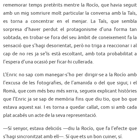
rememorar temps pretèrits mentre la Rocío, que havia seguit
amb un mig somriure molt particular la conversa amb la Taís,
es torna a concentrar en el menjar. La Taís, que sembla
sorpresa d’haver perdut el protagonisme d’una forma tan
sobtada, en trobar-se fora del seu àmbit de coneixement fa la
sensació que s’hagi desorientat, però no triga a reaccionar i al
cap de no res ja se’ls està escoltant, amb tota probabilitat a
l’espera d’una ocasió per ficar-hi cullerada.
L’Enric no sap com manegar-s’ho per dirigir-se a la Rocío amb
l’excusa de les fotografies, de l’amanida o del que sigui; i el
Romà, que com més beu més xerra, segueix explicant històries
que l’Enric ja se sap de memòria fins que diu tio, que bo que
estava aquest xai. I es torna a quedar callat, com si amb cada
plat acabés un acte de la seva representació.
—Sí senyor, estava deliciós —diu la Rocío, que fa l’efecte que
s’hagi sincronitzat amb ell—. Sí que ets un bon cuiner, sí.