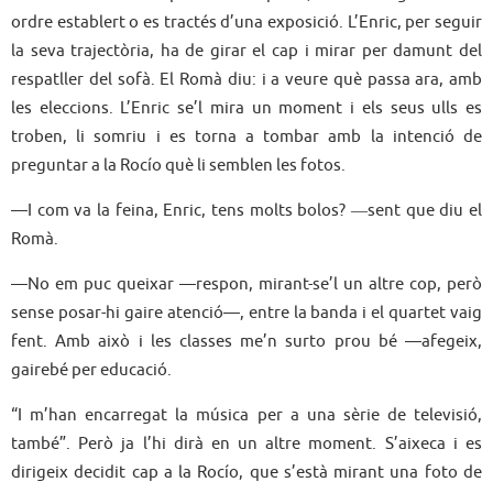
ordre establert o es tractés d’una exposició. L’Enric, per seguir
la seva trajectòria, ha de girar el cap i mirar per damunt del
respatller del sofà. El Romà diu: i a veure què passa ara, amb
les eleccions. L’Enric se’l mira un moment i els seus ulls es
troben, li somriu i es torna a tombar amb la intenció de
preguntar a la Rocío què li semblen les fotos.
—I com va la feina, Enric, tens molts bolos? ―sent que diu el
Romà.
—No em puc queixar —respon, mirant-se’l un altre cop, però
sense posar-hi gaire atenció—, entre la banda i el quartet vaig
fent. Amb això i les classes me’n surto prou bé —afegeix,
gairebé per educació.
“I m’han encarregat la música per a una sèrie de televisió,
també”. Però ja l’hi dirà en un altre moment. S’aixeca i es
dirigeix decidit cap a la Rocío, que s’està mirant una foto de