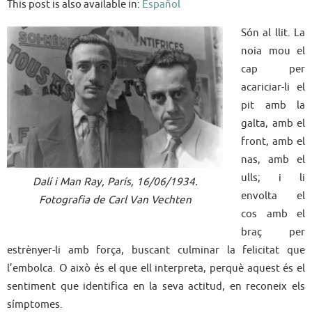
This post is also available in:
Español
Són al llit. La
noia mou el
cap per
acariciar-li el
pit amb la
galta, amb el
front, amb el
nas, amb el
ulls; i li
Dalí i Man Ray, París, 16/06/1934.
envolta el
Fotografia de Carl Van Vechten
cos amb el
braç per
estrènyer-li amb força, buscant culminar la felicitat que
l’embolca. O això és el que ell interpreta, perquè aquest és el
sentiment que identifica en la seva actitud, en reconeix els
símptomes.