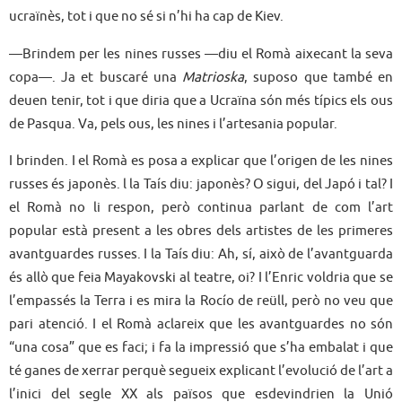
ucraïnès, tot i que no sé si n’hi ha cap de Kiev.
—Brindem per les nines russes —diu el Romà aixecant la seva
copa—. Ja et buscaré una
Matrioska
, suposo que també en
deuen tenir, tot i que diria que a Ucraïna són més típics els ous
de Pasqua. Va, pels ous, les nines i l’artesania popular.
I brinden. I el Romà es posa a explicar que l’origen de les nines
russes és japonès. l la Taís diu: japonès? O sigui, del Japó i tal? I
el Romà no li respon, però continua parlant de com l’art
popular està present a les obres dels artistes de les primeres
avantguardes russes. I la Taís diu: Ah, sí, això de l’avantguarda
és allò que feia Mayakovski al teatre, oi? I l’Enric voldria que se
l’empassés la Terra i es mira la Rocío de reüll, però no veu que
pari atenció. I el Romà aclareix que les avantguardes no són
“una cosa” que es faci; i fa la impressió que s’ha embalat i que
té ganes de xerrar perquè segueix explicant l’evolució de l’art a
l’inici del segle XX als països que esdevindrien la Unió