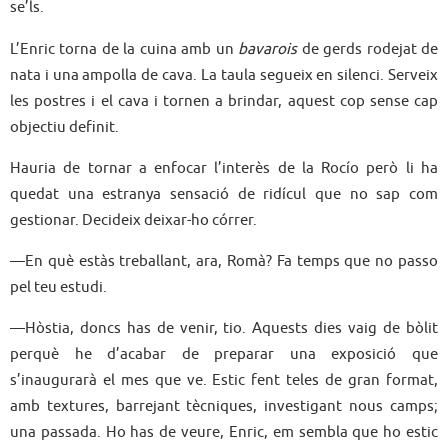
se’ls.
L’Enric torna de la cuina amb un
bavarois
de gerds rodejat de
nata i una ampolla de cava. La taula segueix en silenci. Serveix
les postres i el cava i tornen a brindar, aquest cop sense cap
objectiu definit.
Hauria de tornar a enfocar l’interès de la Rocío però li ha
quedat una estranya sensació de ridícul que no sap com
gestionar. Decideix deixar-ho córrer.
—En què estàs treballant, ara, Romà? Fa temps que no passo
pel teu estudi.
—Hòstia, doncs has de venir, tio. Aquests dies vaig de bòlit
perquè he d’acabar de preparar una exposició que
s’inaugurarà el mes que ve. Estic fent teles de gran format,
amb textures, barrejant tècniques, investigant nous camps;
una passada. Ho has de veure, Enric, em sembla que ho estic