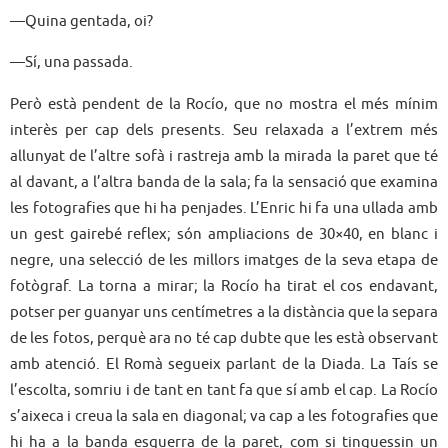
—Quina gentada, oi?
—Sí, una passada.
Però està pendent de la Rocío, que no mostra el més mínim
interès per cap dels presents. Seu relaxada a l’extrem més
allunyat de l’altre sofà i rastreja amb la mirada la paret que té
al davant, a l’altra banda de la sala; fa la sensació que examina
les fotografies que hi ha penjades. L’Enric hi fa una ullada amb
un gest gairebé reflex; són ampliacions de 30×40, en blanc i
negre, una selecció de les millors imatges de la seva etapa de
fotògraf. La torna a mirar; la Rocío ha tirat el cos endavant,
potser per guanyar uns centímetres a la distància que la separa
de les fotos, perquè ara no té cap dubte que les està observant
amb atenció. El Romà segueix parlant de la Diada. La Taís se
l’escolta, somriu i de tant en tant fa que sí amb el cap. La Rocío
s’aixeca i creua la sala en diagonal; va cap a les fotografies que
hi ha a la banda esquerra de la paret, com si tinguessin un