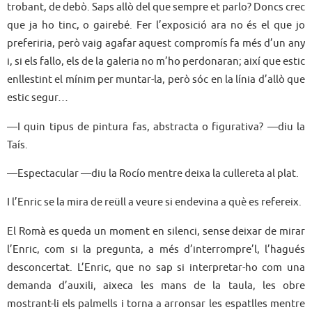
trobant, de debò. Saps allò del que sempre et parlo? Doncs crec
que ja ho tinc, o gairebé. Fer l’exposició ara no és el que jo
preferiria, però vaig agafar aquest compromís fa més d’un any
i, si els fallo, els de la galeria no m’ho perdonaran; així que estic
enllestint el mínim per muntar-la, però sóc en la línia d’allò que
estic segur…
—I quin tipus de pintura fas, abstracta o figurativa? —diu la
Taís.
—Espectacular —diu la Rocío mentre deixa la cullereta al plat.
I l’Enric se la mira de reüll a veure si endevina a què es refereix.
El Romà es queda un moment en silenci, sense deixar de mirar
l’Enric, com si la pregunta, a més d’interrompre’l, l’hagués
desconcertat. L’Enric, que no sap si interpretar-ho com una
demanda d’auxili, aixeca les mans de la taula, les obre
mostrant-li els palmells i torna a arronsar les espatlles mentre