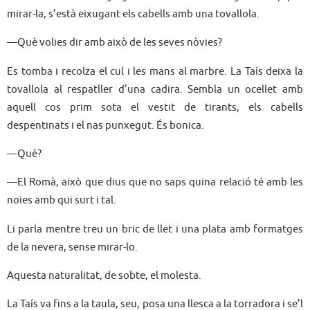
mirar-la, s’està eixugant els cabells amb una tovallola.
—Què volies dir amb això de les seves nòvies?
Es tomba i recolza el cul i les mans al marbre. La Taís deixa la
tovallola al respatller d’una cadira. Sembla un ocellet amb
aquell cos prim sota el vestit de tirants, els cabells
despentinats i el nas punxegut. És bonica.
—Què?
—El Romà, això que dius que no saps quina relació té amb les
noies amb qui surt i tal.
Li parla mentre treu un bric de llet i una plata amb formatges
de la nevera, sense mirar-lo.
Aquesta naturalitat, de sobte, el molesta.
La Taís va fins a la taula, seu, posa una llesca a la torradora i se’l