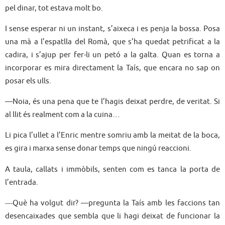
pel dinar, tot estava molt bo.
I sense esperar ni un instant, s’aixeca i es penja la bossa. Posa
una mà a l’espatlla del Romà, que s’ha quedat petrificat a la
cadira, i s’ajup per fer-li un petó a la galta. Quan es torna a
incorporar es mira directament la Taís, que encara no sap on
posar els ulls.
—Noia, és una pena que te l’hagis deixat perdre, de veritat. Si
al llit és realment com a la cuina…
Li pica l’ullet a l’Enric mentre somriu amb la meitat de la boca,
es gira i marxa sense donar temps que ningú reaccioni.
A taula, callats i immòbils, senten com es tanca la porta de
l’entrada.
―Què ha volgut dir? —pregunta la Taís amb les faccions tan
desencaixades que sembla que li hagi deixat de funcionar la