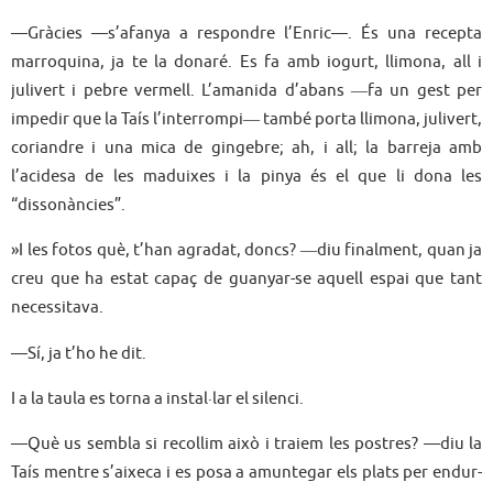
—Gràcies —s’afanya a respondre l’Enric—. És una recepta
marroquina, ja te la donaré. Es fa amb iogurt, llimona, all i
julivert i pebre vermell. L’amanida d’abans ―fa un gest per
impedir que la Taís l’interrompi― també porta llimona, julivert,
coriandre i una mica de gingebre; ah, i all; la barreja amb
l’acidesa de les maduixes i la pinya és el que li dona les
“dissonàncies”.
»I les fotos què, t’han agradat, doncs? ―diu finalment, quan ja
creu que ha estat capaç de guanyar-se aquell espai que tant
necessitava.
—Sí, ja t’ho he dit.
I a la taula es torna a instal·lar el silenci.
—Què us sembla si recollim això i traiem les postres? —diu la
Taís mentre s’aixeca i es posa a amuntegar els plats per endur-