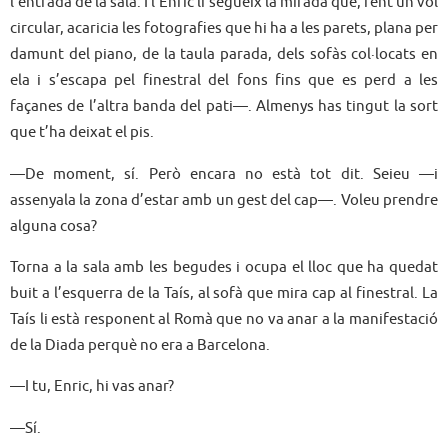
l’entrada de la sala. I l’Enric li segueix la mirada que, fent un vol
circular, acaricia les fotografies que hi ha a les parets, plana per
damunt del piano, de la taula parada, dels sofàs col·locats en
ela i s’escapa pel finestral del fons fins que es perd a les
façanes de l’altra banda del pati—. Almenys has tingut la sort
que t’ha deixat el pis.
—De moment, sí. Però encara no està tot dit. Seieu —i
assenyala la zona d’estar amb un gest del cap—. Voleu prendre
alguna cosa?
Torna a la sala amb les begudes i ocupa el lloc que ha quedat
buit a l’esquerra de la Taís, al sofà que mira cap al finestral. La
Taís li està responent al Romà que no va anar a la manifestació
de la Diada perquè no era a Barcelona.
—I tu, Enric, hi vas anar?
—Sí.