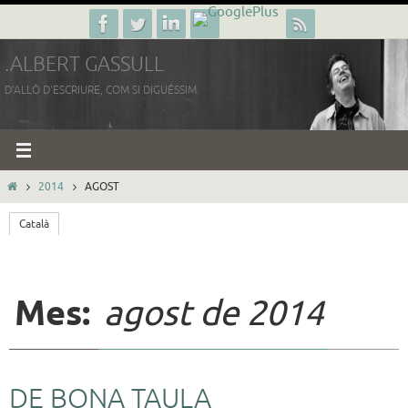
Skip
to
.ALBERT GASSULL
content
D'ALLÒ D'ESCRIURE, COM SI DIGUÉSSIM.
HOME
2014
AGOST
Català
Mes:
agost de 2014
DE BONA TAULA