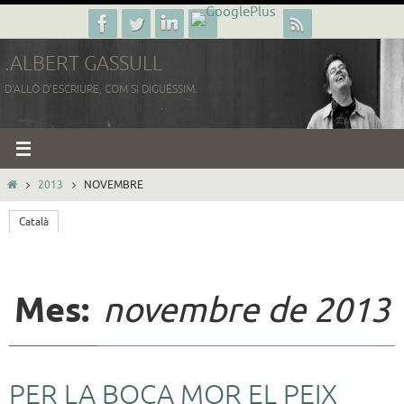
Skip
to
.ALBERT GASSULL
content
D'ALLÒ D'ESCRIURE, COM SI DIGUÉSSIM.
HOME
2013
NOVEMBRE
Català
Mes:
novembre de 2013
PER LA BOCA MOR EL PEIX