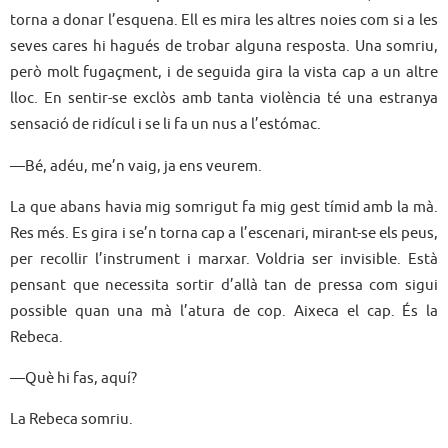
torna a donar l’esquena. Ell es mira les altres noies com si a les
seves cares hi hagués de trobar alguna resposta. Una somriu,
però molt fugaçment, i de seguida gira la vista cap a un altre
lloc. En sentir-se exclòs amb tanta violència té una estranya
sensació de ridícul i se li fa un nus a l’estómac.
—Bé, adéu, me’n vaig, ja ens veurem.
La que abans havia mig somrigut fa mig gest tímid amb la mà.
Res més. Es gira i se’n torna cap a l’escenari, mirant-se els peus,
per recollir l’instrument i marxar. Voldria ser invisible. Està
pensant que necessita sortir d’allà tan de pressa com sigui
possible quan una mà l’atura de cop. Aixeca el cap. És la
Rebeca.
—Què hi fas, aquí?
La Rebeca somriu.