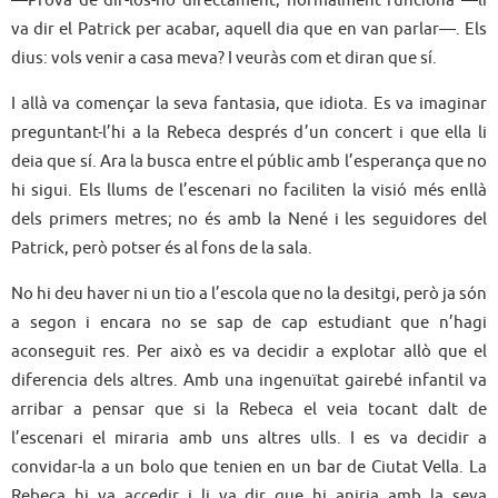
va dir el Patrick per acabar, aquell dia que en van parlar—. Els
dius: vols venir a casa meva? I veuràs com et diran que sí.
I allà va començar la seva fantasia, que idiota. Es va imaginar
preguntant-l’hi a la Rebeca després d’un concert i que ella li
deia que sí. Ara la busca entre el públic amb l’esperança que no
hi sigui. Els llums de l’escenari no faciliten la visió més enllà
dels primers metres; no és amb la Nené i les seguidores del
Patrick, però potser és al fons de la sala.
No hi deu haver ni un tio a l’escola que no la desitgi, però ja són
a segon i encara no se sap de cap estudiant que n’hagi
aconseguit res. Per això es va decidir a explotar allò que el
diferencia dels altres. Amb una ingenuïtat gairebé infantil va
arribar a pensar que si la Rebeca el veia tocant dalt de
l’escenari el miraria amb uns altres ulls. I es va decidir a
convidar-la a un bolo que tenien en un bar de Ciutat Vella. La
Rebeca hi va accedir i li va dir que hi aniria amb la seva