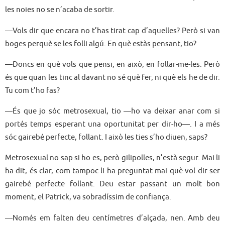
les noies no se n’acaba de sortir.
—Vols dir que encara no t’has tirat cap d’aquelles? Però si van
boges perquè se les folli algú. En què estàs pensant, tio?
—Doncs en què vols que pensi, en això, en follar-me-les. Però
és que quan les tinc al davant no sé què fer, ni què els he de dir.
Tu com t’ho fas?
—És que jo sóc metrosexual, tio —ho va deixar anar com si
portés temps esperant una oportunitat per dir-ho—. I a més
sóc gairebé perfecte, follant. I això les ties s’ho diuen, saps?
Metrosexual no sap si ho es, però gilipolles, n’està segur. Mai li
ha dit, és clar, com tampoc li ha preguntat mai què vol dir ser
gairebé perfecte follant. Deu estar passant un molt bon
moment, el Patrick, va sobradíssim de confiança.
—Només em falten deu centímetres d’alçada, nen. Amb deu