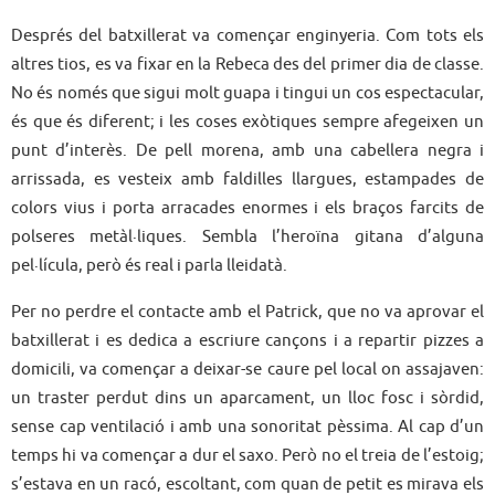
Després del batxillerat va començar enginyeria. Com tots els
altres tios, es va fixar en la Rebeca des del primer dia de classe.
No és només que sigui molt guapa i tingui un cos espectacular,
és que és diferent; i les coses exòtiques sempre afegeixen un
punt d’interès. De pell morena, amb una cabellera negra i
arrissada, es vesteix amb faldilles llargues, estampades de
colors vius i porta arracades enormes i els braços farcits de
polseres metàl·liques. Sembla l’heroïna gitana d’alguna
pel·lícula, però és real i parla lleidatà.
Per no perdre el contacte amb el Patrick, que no va aprovar el
batxillerat i es dedica a escriure cançons i a repartir pizzes a
domicili, va començar a deixar-se caure pel local on assajaven:
un traster perdut dins un aparcament, un lloc fosc i sòrdid,
sense cap ventilació i amb una sonoritat pèssima. Al cap d’un
temps hi va començar a dur el saxo. Però no el treia de l’estoig;
s’estava en un racó, escoltant, com quan de petit es mirava els