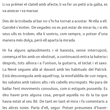
Li va prémer el clatell amb afecte, li va fer un petó a la galta, es
va aixecar i va marxar.
Des de la trobada al bar no s’hi ha tornat a acostar. Ni ella a ell.
Gairebé s’eviten. De vegades no es pot estar de mirar-la, i si els
seus ulls es troben, ella li somriu, com sempre, o potser d’una
manera més dolça, però ell aparta la mirada.
Hi ha alguns aplaudiments i el baixista, sense interrupció,
comença el bis amb un obstinat; a continuació entra la bateria i
després, tots alhora i a l’uníson, la guitarra, el teclat i el saxo.
La Nené segueix allà al davant amb les habituals del Patrick.
Està desconeguda amb aquell top, la minifaldilla de cuir negre,
les sabates amb talons alts i els cabells encrespats. No para de
ballar fent moviments convulsos, com si estigués posseïda. Es
deu haver pres alguna cosa, perquè aquella no és la tia que
havia estat al seu llit. De tant en tant el mira i fa comentaris a
les altres noies. Parla d’ell, segur. Potser presumeix d’haver-