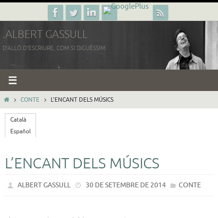
Skip
to
.ALBERT GASSULL
content
D'ALLÒ D'ESCRIURE, COM SI DIGUÉSSIM.
HOME
CONTE
L’ENCANT DELS MÚSICS
Català
Español
L’ENCANT DELS MÚSICS
ALBERT GASSULL
30 DE SETEMBRE DE 2014
CONTE