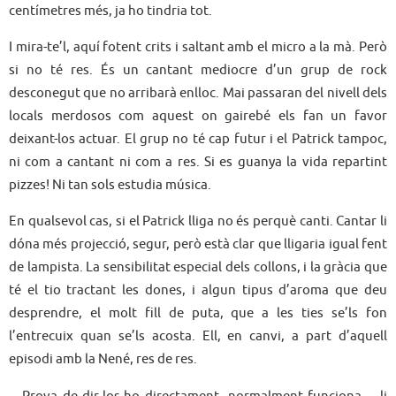
centímetres més, ja ho tindria tot.
I mira-te’l, aquí fotent crits i saltant amb el micro a la mà. Però
si no té res. És un cantant mediocre d’un grup de rock
desconegut que no arribarà enlloc. Mai passaran del nivell dels
locals merdosos com aquest on gairebé els fan un favor
deixant-los actuar. El grup no té cap futur i el Patrick tampoc,
ni com a cantant ni com a res. Si es guanya la vida repartint
pizzes! Ni tan sols estudia música.
En qualsevol cas, si el Patrick lliga no és perquè canti. Cantar li
dóna més projecció, segur, però està clar que lligaria igual fent
de lampista. La sensibilitat especial dels collons, i la gràcia que
té el tio tractant les dones, i algun tipus d’aroma que deu
desprendre, el molt fill de puta, que a les ties se’ls fon
l’entrecuix quan se’ls acosta. Ell, en canvi, a part d’aquell
episodi amb la Nené, res de res.
—Prova de dir-los-ho directament, normalment funciona —li