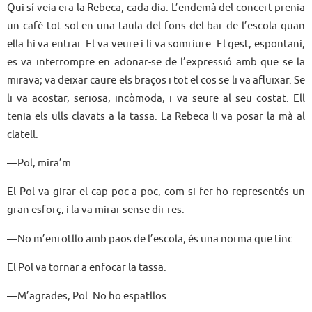
Qui sí veia era la Rebeca, cada dia. L’endemà del concert prenia
un cafè tot sol en una taula del fons del bar de l’escola quan
ella hi va entrar. El va veure i li va somriure. El gest, espontani,
es va interrompre en adonar-se de l’expressió amb que se la
mirava; va deixar caure els braços i tot el cos se li va afluixar. Se
li va acostar, seriosa, incòmoda, i va seure al seu costat. Ell
tenia els ulls clavats a la tassa. La Rebeca li va posar la mà al
clatell.
—Pol, mira’m.
El Pol va girar el cap poc a poc, com si fer-ho representés un
gran esforç, i la va mirar sense dir res.
—No m’enrotllo amb paos de l’escola, és una norma que tinc.
El Pol va tornar a enfocar la tassa.
—M’agrades, Pol. No ho espatllos.