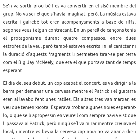
Se’n va sortir prou bé i es va convertir en el sisè membre del
grup. No va ser el que s’havia imaginat, però. La música estava
escrita i gairebé tot eren acompanyaments a base de riffs,
segones veus i algun contracant. En un parell de cançons tenia
el protagonisme durant quatre compassos, entre dues
estrofes de la veu, però també estaven escrits i ni el caràcter ni
la duració d’aquests fragments li permetien tirar-se per terra
com el Big Jay McNeely, que era el que portava tant de temps
esperant.
El dia del seu debut, un cop acabat el concert, es va dirigir a la
barra per demanar una cervesa mentre el Patrick i el guitarra
eren al lavabo fent unes ratlles. Els altres tres van marxar, es
veu que tenien xicota. Esperava trobar algunes noies esperant-
lo, o que se li apropessin en veure’l com sempre havia vist que
li passava al Patrick, però ningú se’l va mirar mentre creuava el
local, i mentre es bevia la cervesa cap noia no va anar a dir-li