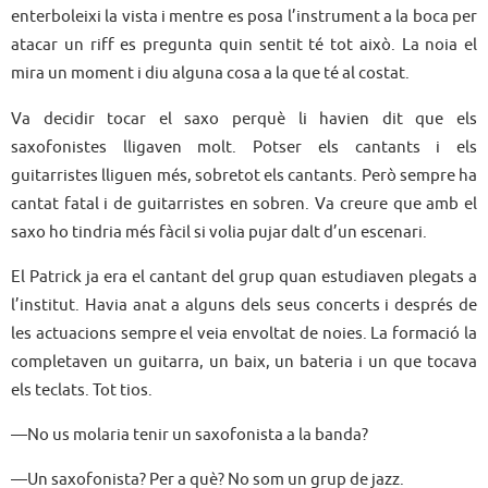
enterboleixi la vista i mentre es posa l’instrument a la boca per
atacar un riff es pregunta quin sentit té tot això. La noia el
mira un moment i diu alguna cosa a la que té al costat.
Va decidir tocar el saxo perquè li havien dit que els
saxofonistes lligaven molt. Potser els cantants i els
guitarristes lliguen més, sobretot els cantants. Però sempre ha
cantat fatal i de guitarristes en sobren. Va creure que amb el
saxo ho tindria més fàcil si volia pujar dalt d’un escenari.
El Patrick ja era el cantant del grup quan estudiaven plegats a
l’institut. Havia anat a alguns dels seus concerts i després de
les actuacions sempre el veia envoltat de noies. La formació la
completaven un guitarra, un baix, un bateria i un que tocava
els teclats. Tot tios.
—No us molaria tenir un saxofonista a la banda?
—Un saxofonista? Per a què? No som un grup de jazz.