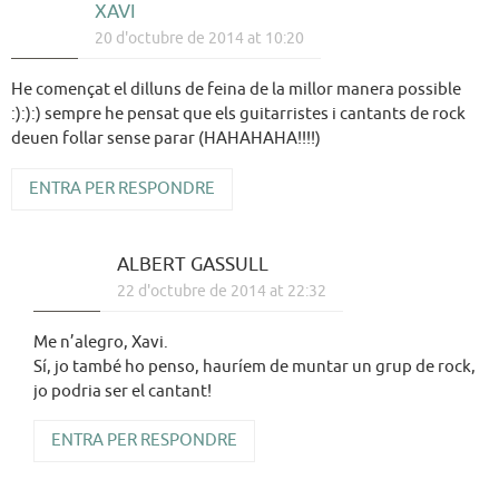
XAVI
20 d'octubre de 2014 at 10:20
He començat el dilluns de feina de la millor manera possible
:):):) sempre he pensat que els guitarristes i cantants de rock
deuen follar sense parar (HAHAHAHA!!!!)
ENTRA PER RESPONDRE
ALBERT GASSULL
22 d'octubre de 2014 at 22:32
Me n’alegro, Xavi.
Sí, jo també ho penso, hauríem de muntar un grup de rock,
jo podria ser el cantant!
ENTRA PER RESPONDRE