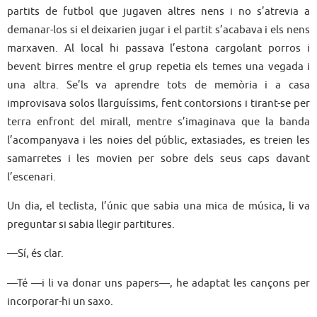
partits de futbol que jugaven altres nens i no s’atrevia a
demanar-los si el deixarien jugar i el partit s’acabava i els nens
marxaven. Al local hi passava l’estona cargolant porros i
bevent birres mentre el grup repetia els temes una vegada i
una altra. Se’ls va aprendre tots de memòria i a casa
improvisava solos llarguíssims, fent contorsions i tirant-se per
terra enfront del mirall, mentre s’imaginava que la banda
l’acompanyava i les noies del públic, extasiades, es treien les
samarretes i les movien per sobre dels seus caps davant
l’escenari.
Un dia, el teclista, l’únic que sabia una mica de música, li va
preguntar si sabia llegir partitures.
—Sí, és clar.
—Té —i li va donar uns papers—, he adaptat les cançons per
incorporar-hi un saxo.