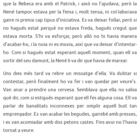
que la Rebeca era amb el Patrick, i això no l’ajudava; però la
Nené tampoc estava per la feina i, molt tensa, ni col·laborava
gaire ni prenia cap tipus d’iniciativa. Es va deixar follar, però si
no hagués estat perquè no estava freda, hagués cregut que
estava morta. S’hi va esforçar, però allò no hi havia manera
d’acabar-ho, i la noia ni es movia, així que va deixar d’intentar-
ho. Com si hagués estat esperant aquell moment, quan ell va
sortir del seu damunt, la Nené li va dir que havia de marxar.
Uns dies més tard va rebre un missatge d’ella. Va dubtar si
contestar, però finalment ho va fer i van quedar per veure’s.
Van anar a prendre una cervesa. Semblava que ella no sabia
què dir, com si estigués esperant que ell fes alguna cosa. Ell va
parlar de banalitats inconnexes per omplir aquell buit tan
emprenyador. Es van acabar les begudes, gairebé amb presses,
i es van acomiadar amb dos petons castes. Fins avui no l’havia
tornat a veure.