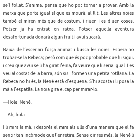
se’l follat. S’anima, pensa que ho pot tornar a provar. Amb la
marxa que porta igual sí que es mourà, al llit. Les altres noies
també el miren més que de costum, i riuen i es diuen coses.
Potser ja ha entrat en ratxa. Potser aquella aventura
desafortunada donarà algun fruit i avui sucarà.
Baixa de l’escenari força animat i busca les noies. Espera no
trobar-se la Rebeca; però com que és poc probable que hi sigui,
i creu que avui se li ha girat feina, fa veure que li seria igual. Les
veu al costat de la barra, són sis i formen una petita rotllana. La
Rebeca no hi és, la Nené està d’esquena. S’hi acosta i li posa la
mà a l’espatlla. La noia gira el cap per mirar-lo.
—Hola, Nené.
—Ah, hola.
I li mira la mà, i després el mira als ulls d’una manera que el fa
sentir tan incòmode que l’enretira. Sense dir res més, la Nené li