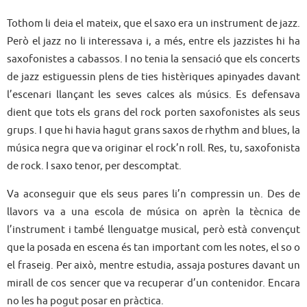
Tothom li deia el mateix, que el saxo era un instrument de jazz.
Però el jazz no li interessava i, a més, entre els jazzistes hi ha
saxofonistes a cabassos. I no tenia la sensació que els concerts
de jazz estiguessin plens de ties histèriques apinyades davant
l’escenari llançant les seves calces als músics. Es defensava
dient que tots els grans del rock porten saxofonistes als seus
grups. I que hi havia hagut grans saxos de rhythm and blues, la
música negra que va originar el rock’n roll. Res, tu, saxofonista
de rock. I saxo tenor, per descomptat.
Va aconseguir que els seus pares li’n compressin un. Des de
llavors va a una escola de música on aprèn la tècnica de
l’instrument i també llenguatge musical, però està convençut
que la posada en escena és tan important com les notes, el so o
el fraseig. Per això, mentre estudia, assaja postures davant un
mirall de cos sencer que va recuperar d’un contenidor. Encara
no les ha pogut posar en pràctica.