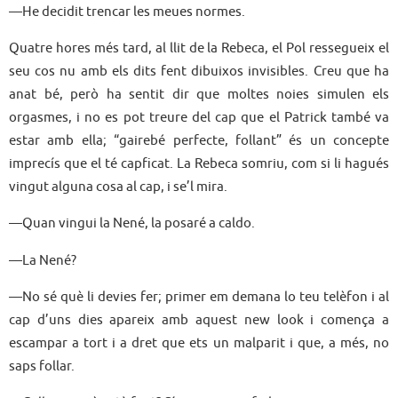
—He decidit trencar les meues normes.
Quatre hores més tard, al llit de la Rebeca, el Pol ressegueix el
seu cos nu amb els dits fent dibuixos invisibles. Creu que ha
anat bé, però ha sentit dir que moltes noies simulen els
orgasmes, i no es pot treure del cap que el Patrick també va
estar amb ella; “gairebé perfecte, follant” és un concepte
imprecís que el té capficat. La Rebeca somriu, com si li hagués
vingut alguna cosa al cap, i se’l mira.
—Quan vingui la Nené, la posaré a caldo.
—La Nené?
—No sé què li devies fer; primer em demana lo teu telèfon i al
cap d’uns dies apareix amb aquest new look i comença a
escampar a tort i a dret que ets un malparit i que, a més, no
saps follar.