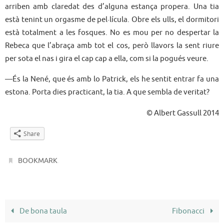
arriben amb claredat des d’alguna estança propera. Una tia
està tenint un orgasme de pel·lícula. Obre els ulls, el dormitori
està totalment a les fosques. No es mou per no despertar la
Rebeca que l’abraça amb tot el cos, però llavors la sent riure
per sota el nas i gira el cap cap a ella, com si la pogués veure.
—És la Nené, que és amb lo Patrick, els he sentit entrar fa una
estona. Porta dies practicant, la tia. A que sembla de veritat?
© Albert Gassull 2014
Share
.
BOOKMARK
De bona taula
Fibonacci