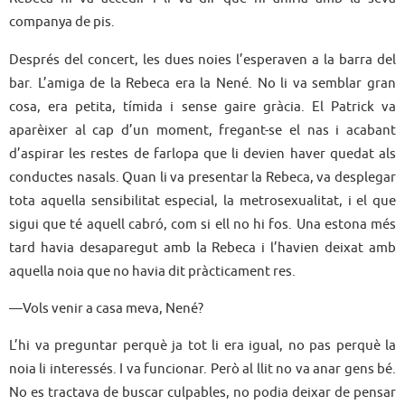
companya de pis.
Després del concert, les dues noies l’esperaven a la barra del
bar. L’amiga de la Rebeca era la Nené. No li va semblar gran
cosa, era petita, tímida i sense gaire gràcia. El Patrick va
aparèixer al cap d’un moment, fregant-se el nas i acabant
d’aspirar les restes de farlopa que li devien haver quedat als
conductes nasals. Quan li va presentar la Rebeca, va desplegar
tota aquella sensibilitat especial, la metrosexualitat, i el que
sigui que té aquell cabró, com si ell no hi fos. Una estona més
tard havia desaparegut amb la Rebeca i l’havien deixat amb
aquella noia que no havia dit pràcticament res.
—Vols venir a casa meva, Nené?
L’hi va preguntar perquè ja tot li era igual, no pas perquè la
noia li interessés. I va funcionar. Però al llit no va anar gens bé.
No es tractava de buscar culpables, no podia deixar de pensar