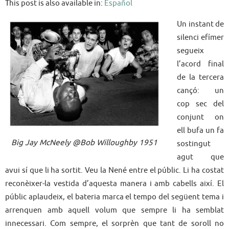
This post is also available in:
Español
Un instant de
silenci efímer
segueix
l’acord final
de la tercera
cançó: un
cop sec del
conjunt on
ell bufa un fa
Big Jay McNeely @Bob Willoughby 1951
sostingut
agut que
avui sí que li ha sortit. Veu la Nené entre el públic. Li ha costat
reconèixer-la vestida d’aquesta manera i amb cabells així. El
públic aplaudeix, el bateria marca el tempo del següent tema i
arrenquen amb aquell volum que sempre li ha semblat
innecessari. Com sempre, el sorprèn que tant de soroll no