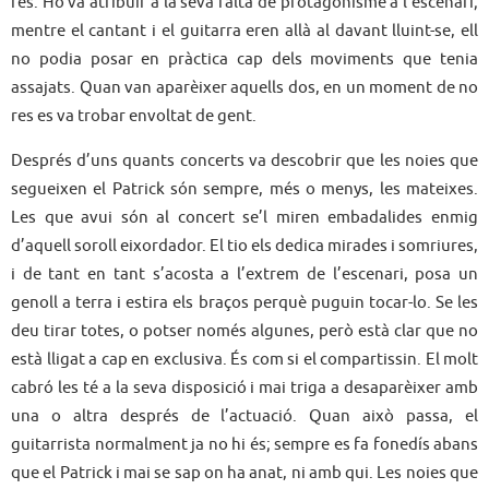
res. Ho va atribuir a la seva falta de protagonisme a l’escenari;
mentre el cantant i el guitarra eren allà al davant lluint-se, ell
no podia posar en pràctica cap dels moviments que tenia
assajats. Quan van aparèixer aquells dos, en un moment de no
res es va trobar envoltat de gent.
Després d’uns quants concerts va descobrir que les noies que
segueixen el Patrick són sempre, més o menys, les mateixes.
Les que avui són al concert se’l miren embadalides enmig
d’aquell soroll eixordador. El tio els dedica mirades i somriures,
i de tant en tant s’acosta a l’extrem de l’escenari, posa un
genoll a terra i estira els braços perquè puguin tocar-lo. Se les
deu tirar totes, o potser només algunes, però està clar que no
està lligat a cap en exclusiva. És com si el compartissin. El molt
cabró les té a la seva disposició i mai triga a desaparèixer amb
una o altra després de l’actuació. Quan això passa, el
guitarrista normalment ja no hi és; sempre es fa fonedís abans
que el Patrick i mai se sap on ha anat, ni amb qui. Les noies que