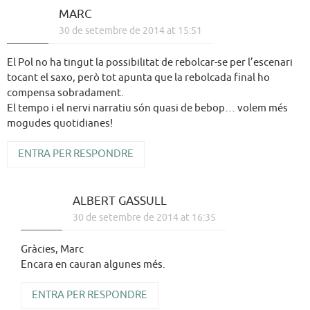
MARC
30 de setembre de 2014 at 15:51
El Pol no ha tingut la possibilitat de rebolcar-se per l’escenari
tocant el saxo, però tot apunta que la rebolcada final ho
compensa sobradament.
El tempo i el nervi narratiu són quasi de bebop… volem més
mogudes quotidianes!
ENTRA PER RESPONDRE
ALBERT GASSULL
30 de setembre de 2014 at 16:35
Gràcies, Marc
Encara en cauran algunes més.
ENTRA PER RESPONDRE