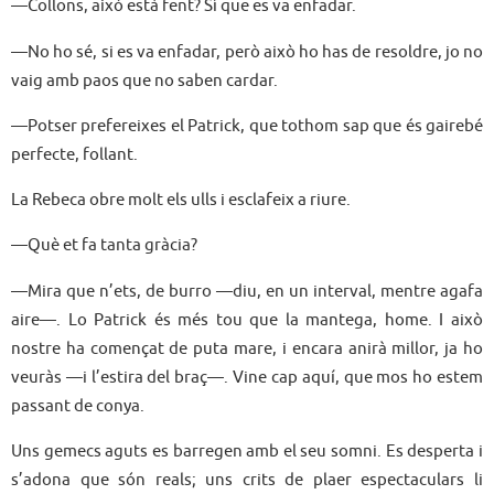
—Collons, això està fent? Sí que es va enfadar.
—No ho sé, si es va enfadar, però això ho has de resoldre, jo no
vaig amb paos que no saben cardar.
—Potser prefereixes el Patrick, que tothom sap que és gairebé
perfecte, follant.
La Rebeca obre molt els ulls i esclafeix a riure.
—Què et fa tanta gràcia?
—Mira que n’ets, de burro —diu, en un interval, mentre agafa
aire—. Lo Patrick és més tou que la mantega, home. I això
nostre ha començat de puta mare, i encara anirà millor, ja ho
veuràs —i l’estira del braç—. Vine cap aquí, que mos ho estem
passant de conya.
Uns gemecs aguts es barregen amb el seu somni. Es desperta i
s’adona que són reals; uns crits de plaer espectaculars li