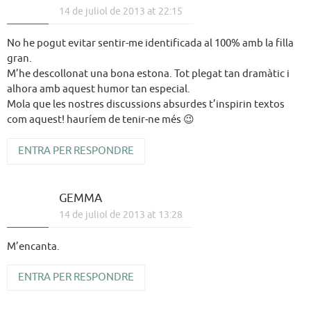
14 de juliol de 2013 at 22:15
No he pogut evitar sentir-me identificada al 100% amb la filla
gran.
M’he descollonat una bona estona. Tot plegat tan dramàtic i
alhora amb aquest humor tan especial.
Mola que les nostres discussions absurdes t’inspirin textos
com aquest! hauríem de tenir-ne més 😉
ENTRA PER RESPONDRE
GEMMA
14 de juliol de 2013 at 13:28
M’encanta.
ENTRA PER RESPONDRE