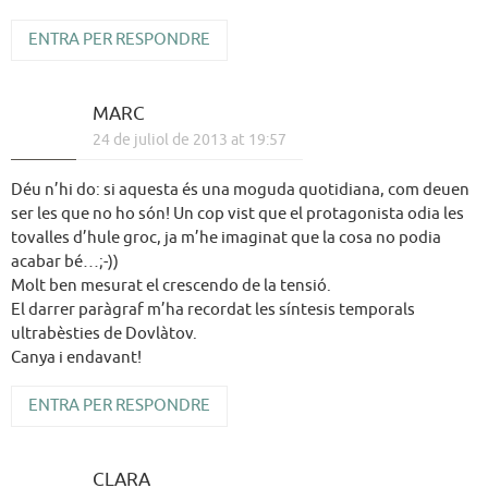
ENTRA PER RESPONDRE
MARC
24 de juliol de 2013 at 19:57
Déu n’hi do: si aquesta és una moguda quotidiana, com deuen
ser les que no ho són! Un cop vist que el protagonista odia les
tovalles d’hule groc, ja m’he imaginat que la cosa no podia
acabar bé…;-))
Molt ben mesurat el crescendo de la tensió.
El darrer paràgraf m’ha recordat les síntesis temporals
ultrabèsties de Dovlàtov.
Canya i endavant!
ENTRA PER RESPONDRE
CLARA