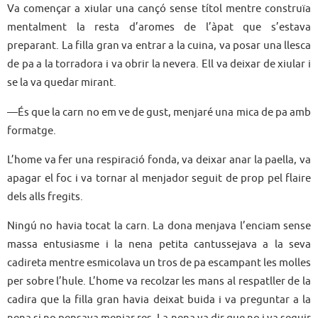
Va començar a xiular una cançó sense títol mentre construïa
mentalment la resta d’aromes de l’àpat que s’estava
preparant. La filla gran va entrar a la cuina, va posar una llesca
de pa a la torradora i va obrir la nevera. Ell va deixar de xiular i
se la va quedar mirant.
—És que la carn no em ve de gust, menjaré una mica de pa amb
formatge.
L’home va fer una respiració fonda, va deixar anar la paella, va
apagar el foc i va tornar al menjador seguit de prop pel flaire
dels alls fregits.
Ningú no havia tocat la carn. La dona menjava l’enciam sense
massa entusiasme i la nena petita cantussejava a la seva
cadireta mentre esmicolava un tros de pa escampant les molles
per sobre l’hule. L’home va recolzar les mans al respatller de la
cadira que la filla gran havia deixat buida i va preguntar a la