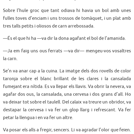
Sobre l’hule groc que tant odiava hi havia un bol amb unes
fulles toves d’enciam i uns trossos de tomàquet, i un plat amb
tres talls petits i oliosos de carn arrebossada.
—És el que hi ha —va dir la dona agafant el bol de l’amanida.
—Ja em faig uns ous ferrats —va dir— mengeu-vos vosaltres
la carn.
Se’n va anar cap a la cuina. La imatge dels dos rovells de color
taronja sobre el blanc brillant de les clares i la cansalada
fumejant era nítida. Es va llepar els llavis. Va obrir la nevera, va
agafar dos ous, la cansalada, una cervesa i dos grans d’all. Ho
va deixar tot sobre el taulell. Del calaix va treure un obridor, va
destapar la cervesa i va fer un glop llarg i refrescant. Va fer
petar la llengua i en va fer un altre.
Va posar els alls a fregir, sencers. Li va agradar l’olor que feien.