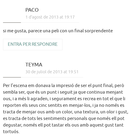
PACO
1 d'agost de 2013 at 19:17
si me gusta, parece una peli con un final sorprendente
ENTRA PER RESPONDRE
TEYMA
30 de juliol de 2013 at 19:51
Per l’escena em donava la impresió de ser el punt final, però
sembla ser, que és un punt i seguit ja que continua menjant
ous, i a més li agraden, i segurament es recrea en tot el que li
reporten els seus cinc sentits en menjar-los, i ja no només es
tracta de menjar ous amb un color, una textura, un olor i gust,
es tracta de tots les sentiments personals que només ell pot
degustar, només ell pot tastar els ous amb aquest gust tant
tortuós.