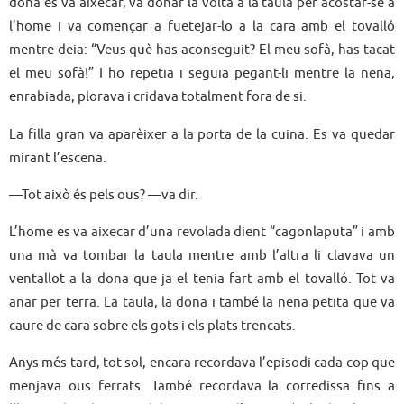
dona es va aixecar, va donar la volta a la taula per acostar-se a
l’home i va començar a fuetejar-lo a la cara amb el tovalló
mentre deia: “Veus què has aconseguit? El meu sofà, has tacat
el meu sofà!” I ho repetia i seguia pegant-li mentre la nena,
enrabiada, plorava i cridava totalment fora de si.
La filla gran va aparèixer a la porta de la cuina. Es va quedar
mirant l’escena.
—Tot això és pels ous? —va dir.
L’home es va aixecar d’una revolada dient “cagonlaputa” i amb
una mà va tombar la taula mentre amb l’altra li clavava un
ventallot a la dona que ja el tenia fart amb el tovalló. Tot va
anar per terra. La taula, la dona i també la nena petita que va
caure de cara sobre els gots i els plats trencats.
Anys més tard, tot sol, encara recordava l’episodi cada cop que
menjava ous ferrats. També recordava la corredissa fins a