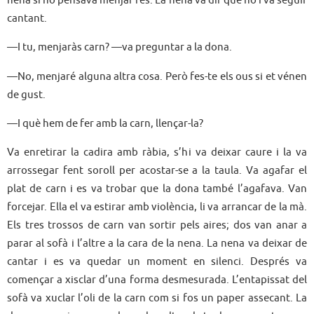
nena si no pensava menjar res. La nena va dir que no i va seguir
cantant.
—I tu, menjaràs carn? —va preguntar a la dona.
—No, menjaré alguna altra cosa. Però fes-te els ous si et vénen
de gust.
—I què hem de fer amb la carn, llençar-la?
Va enretirar la cadira amb ràbia, s’hi va deixar caure i la va
arrossegar fent soroll per acostar-se a la taula. Va agafar el
plat de carn i es va trobar que la dona també l’agafava. Van
forcejar. Ella el va estirar amb violència, li va arrancar de la mà.
Els tres trossos de carn van sortir pels aires; dos van anar a
parar al sofà i l’altre a la cara de la nena. La nena va deixar de
cantar i es va quedar un moment en silenci. Després va
començar a xisclar d’una forma desmesurada. L’entapissat del
sofà va xuclar l’oli de la carn com si fos un paper assecant. La