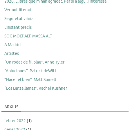
2020. Llibres que m’han agradat. Per si a algú li interessa.
Vermut literari
Seguretat viària
L’instant precís
SOC MOLT ALT, MASSA ALT
A Madrid
Artistes
“Un rodet de fil blau”. Anne Tyler
“Abluciones”. Patrick deWitt
“Hacer el bien”. Matt Sumell
“Los Lanzallamas”. Rachel Kushner
ARXIUS
febrer 2022
(1)
gener 2022
(1)