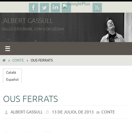
Skip
to
.ALBERT GASSULL
content
D'ALLÒ D'ESCRIURE, COM SI DIGUÉSSIM.
HOME
CONTE
OUS FERRATS
Català
Español
OUS FERRATS
ALBERT GASSULL
13 DE JULIOL DE 2013
CONTE