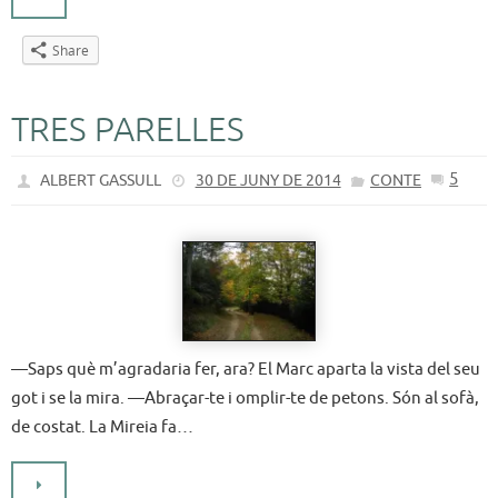
Share
TRES PARELLES
5
ALBERT GASSULL
30 DE JUNY DE 2014
CONTE
—Saps què m’agradaria fer, ara? El Marc aparta la vista del seu
got i se la mira. —Abraçar-te i omplir-te de petons. Són al sofà,
de costat. La Mireia fa…