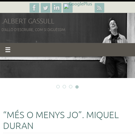
Skip
to
.ALBERT GASSULL
content
D'ALLÒ D'ESCRIURE, COM SI DIGUÉSSIM.
“MÉS O MENYS JO”. MIQUEL
DURAN