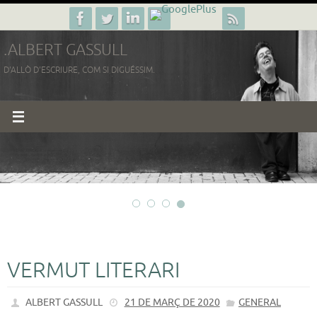
Skip
to
.ALBERT GASSULL
content
D'ALLÒ D'ESCRIURE, COM SI DIGUÉSSIM.
VERMUT LITERARI
ALBERT GASSULL
21 DE MARÇ DE 2020
GENERAL