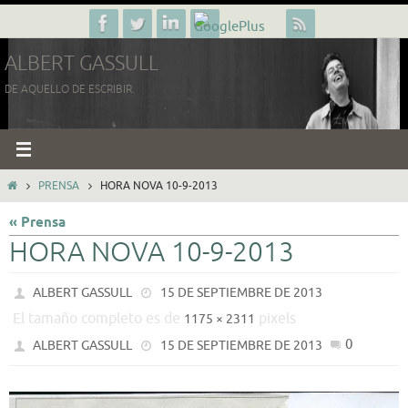
Ir
al
ALBERT GASSULL
contenido
DE AQUELLO DE ESCRIBIR.
INICIO
PRENSA
HORA NOVA 10-9-2013
« Prensa
HORA NOVA 10-9-2013
ALBERT GASSULL
15 DE SEPTIEMBRE DE 2013
El tamaño completo es de
pixels
1175 × 2311
0
ALBERT GASSULL
15 DE SEPTIEMBRE DE 2013