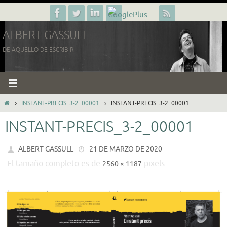
Ir
al
ALBERT GASSULL
contenido
DE AQUELLO DE ESCRIBIR.
INICIO
INSTANT-PRECIS_3-2_00001
INSTANT-PRECIS_3-2_00001
INSTANT-PRECIS_3-2_00001
ALBERT GASSULL
21 DE MARZO DE 2020
El tamaño completo es de
pixels
2560 × 1187