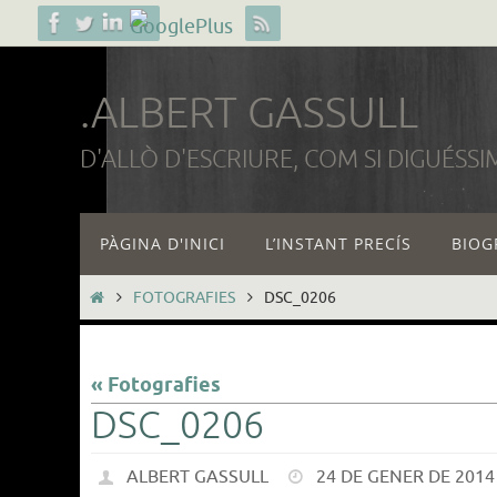
Skip
to
content
.ALBERT GASSULL
D'ALLÒ D'ESCRIURE, COM SI DIGUÉSSI
Skip
PÀGINA D'INICI
L’INSTANT PRECÍS
BIOG
to
content
HOME
FOTOGRAFIES
DSC_0206
« Fotografies
DSC_0206
ALBERT GASSULL
24 DE GENER DE 2014