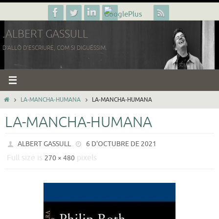
Skip
to
.ALBERT GASSULL
content
D'ALLÒ D'ESCRIURE, COM SI DIGUÉSSIM.
HOME
LA-MANCHA-HUMANA
LA-MANCHA-HUMANA
LA-MANCHA-HUMANA
ALBERT GASSULL
6 D'OCTUBRE DE 2021
Full size is
pixels
270 × 480