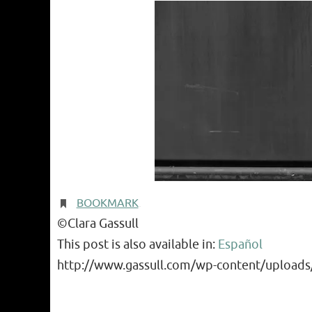
BOOKMARK
.
©Clara Gassull
This post is also available in:
Español
http://www.gassull.com/wp-content/upload