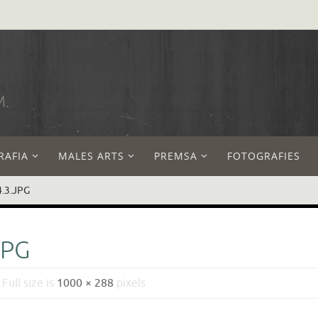
M.
RAFIA
MALES ARTS
PREMSA
FOTOGRAFIES
.3.JPG
JPG
Full size is
1000 × 288
pixels