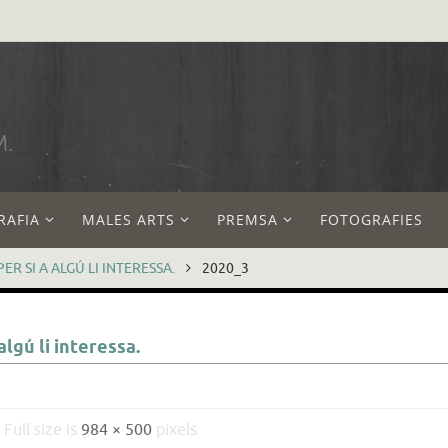
M.
RAFIA
MALES ARTS
PREMSA
FOTOGRAFIES
ER SI A ALGÚ LI INTERESSA.
2020_3
algú li interessa.
Full size is
984 × 500
pixels