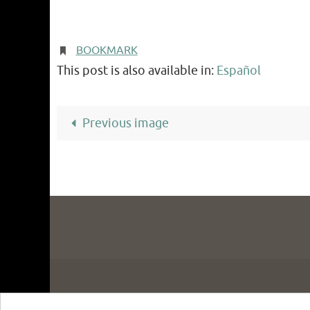
BOOKMARK
.
This post is also available in:
Español
Previous image