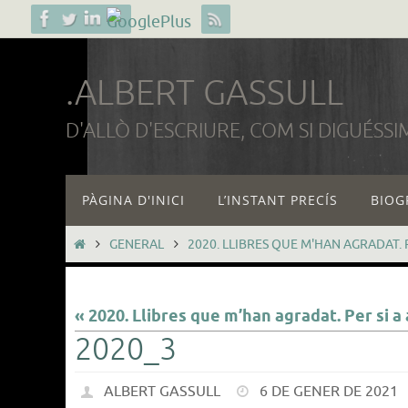
Skip
to
content
.ALBERT GASSULL
D'ALLÒ D'ESCRIURE, COM SI DIGUÉSSI
Skip
PÀGINA D'INICI
L’INSTANT PRECÍS
BIOG
to
content
HOME
GENERAL
2020. LLIBRES QUE M'HAN AGRADAT. P
« 2020. Llibres que m’han agradat. Per si a 
2020_3
ALBERT GASSULL
6 DE GENER DE 2021