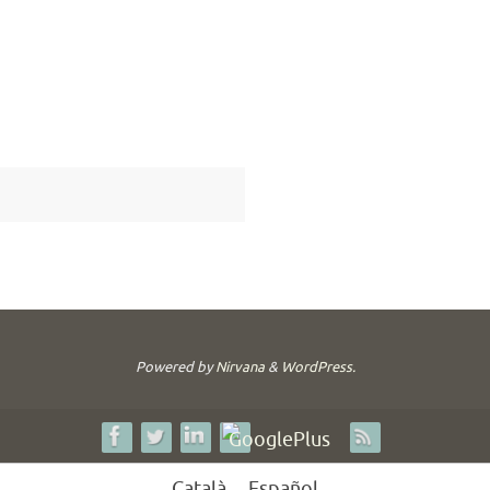
Powered by
Nirvana
&
WordPress.
Català
Español