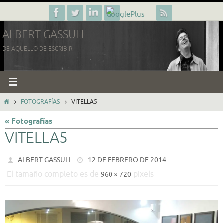
Ir
al
ALBERT GASSULL
contenido
DE AQUELLO DE ESCRIBIR.
INICIO
FOTOGRAFÍAS
VITELLA5
« Fotografías
VITELLA5
ALBERT GASSULL
12 DE FEBRERO DE 2014
El tamaño completo es de
pixels
960 × 720