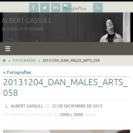
Ir
al
ALBERT GASSULL
contenido
DE AQUELLO DE ESCRIBIR.
INICIO
FOTOGRAFÍAS
20131204_DAN_MALES_ARTS_058
« Fotografías
20131204_DAN_MALES_ARTS_
058
ALBERT GASSULL
22 DE DICIEMBRE DE 2013
El tamaño completo es de
pixels
2000 × 3000