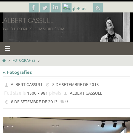
Skip
to
.ALBERT GASSULL
content
D'ALLÒ D'ESCRIURE, COM SI DIGUÉSSIM.
HOME
FOTOGRAFIES
« Fotografies
ALBERT GASSULL
8 DE SETEMBRE DE 2013
Full size is
pixels
1500 × 981
ALBERT GASSULL
0
8 DE SETEMBRE DE 2013