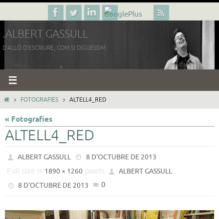
Skip
to
.ALBERT GASSULL
content
D'ALLÒ D'ESCRIURE, COM SI DIGUÉSSIM.
HOME
FOTOGRAFIES
ALTELL4_RED
« Fotografies
ALTELL4_RED
ALBERT GASSULL
8 D'OCTUBRE DE 2013
Full size is
pixels
1890 × 1260
ALBERT GASSULL
0
8 D'OCTUBRE DE 2013