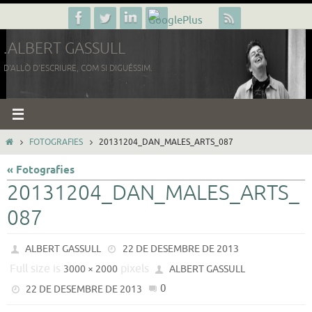
Skip
to
.ALBERT GASSULL
content
D'ALLÒ D'ESCRIURE, COM SI DIGUÉSSIM.
HOME
FOTOGRAFIES
20131204_DAN_MALES_ARTS_087
« Fotografies
20131204_DAN_MALES_ARTS_
087
ALBERT GASSULL
22 DE DESEMBRE DE 2013
Full size is
pixels
3000 × 2000
ALBERT GASSULL
0
22 DE DESEMBRE DE 2013