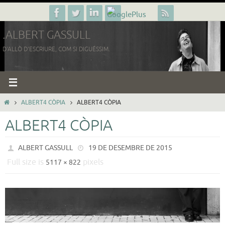
Skip
to
.ALBERT GASSULL
content
D'ALLÒ D'ESCRIURE, COM SI DIGUÉSSIM.
HOME
ALBERT4 CÒPIA
ALBERT4 CÒPIA
ALBERT4 CÒPIA
ALBERT GASSULL
19 DE DESEMBRE DE 2015
Full size is
pixels
5117 × 822