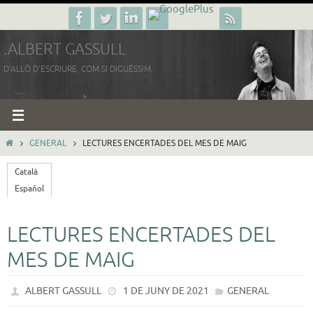
Skip
to
.ALBERT GASSULL
content
D'ALLÒ D'ESCRIURE, COM SI DIGUÉSSIM.
HOME
GENERAL
LECTURES ENCERTADES DEL MES DE MAIG
Català
Español
LECTURES ENCERTADES DEL
MES DE MAIG
ALBERT GASSULL
1 DE JUNY DE 2021
GENERAL