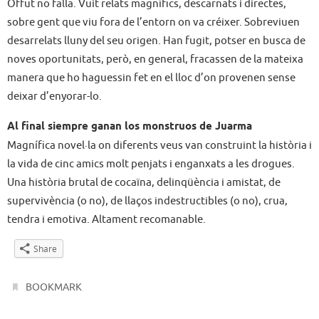
Offut no falla. Vuit relats magnífics, descarnats i directes,
sobre gent que viu fora de l’entorn on va créixer. Sobreviuen
desarrelats lluny del seu origen. Han fugit, potser en busca de
noves oportunitats, però, en general, fracassen de la mateixa
manera que ho haguessin fet en el lloc d’on provenen sense
deixar d’enyorar-lo.
Al final siempre ganan los monstruos de Juarma
Magnífica novel·la on diferents veus van construint la història i
la vida de cinc amics molt penjats i enganxats a les drogues.
Una història brutal de cocaïna, delinqüència i amistat, de
supervivència (o no), de llaços indestructibles (o no), crua,
tendra i emotiva. Altament recomanable.
Share
.
BOOKMARK